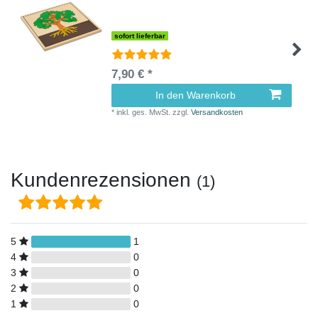
sofort lieferbar
7,90 € *
In den Warenkorb
*
inkl. ges. MwSt.
zzgl.
Versandkosten
Kundenrezensionen
(1)
5
1
4
0
3
0
2
0
1
0