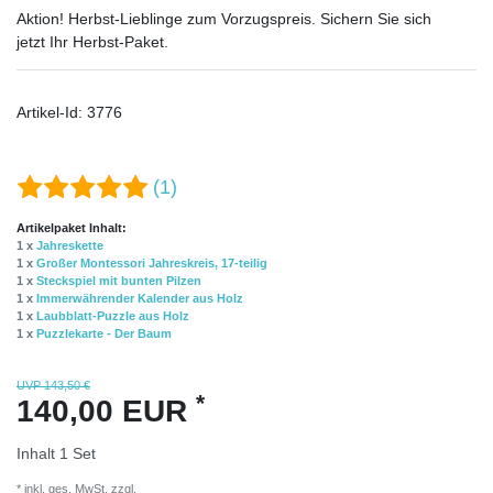
Aktion! Herbst-Lieblinge zum Vorzugspreis. Sichern Sie sich
jetzt Ihr Herbst-Paket.
Artikel-Id:
3776
(1)
Artikelpaket Inhalt:
1 x
Jahreskette
1 x
Großer Montessori Jahreskreis, 17-teilig
1 x
Steckspiel mit bunten Pilzen
1 x
Immerwährender Kalender aus Holz
1 x
Laubblatt-Puzzle aus Holz
1 x
Puzzlekarte - Der Baum
UVP 143,50 €
*
140,00 EUR
Inhalt
1
Set
* inkl. ges. MwSt. zzgl.
Versandkosten