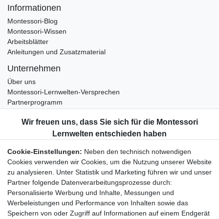
Informationen
Montessori-Blog
Montessori-Wissen
Arbeitsblätter
Anleitungen und Zusatzmaterial
Unternehmen
Über uns
Montessori-Lernwelten-Versprechen
Partnerprogramm
Widerrufsrecht
Bestellung widerrufen
Datenschutzerklärung
Cookie-Einstellungen:
Neben den technisch notwendigen
AGB
Cookies verwenden wir Cookies, um die Nutzung unserer Website
Impressum
zu analysieren. Unter Statistik und Marketing führen wir und unser
Partner folgende Datenverarbeitungsprozesse durch:
Aktuelles rund um Montessori-Materialien und
Personalisierte Werbung und Inhalte, Messungen und
Montessori-Pädagogik.
Werbeleistungen und Performance von Inhalten sowie das
Kostenfreie wöchentliche Infos
Speichern von oder Zugriff auf Informationen auf einem Endgerät