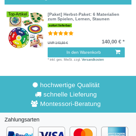
[Paket] Herbst-Paket: 6 Materialien
Top-Artikel
zum Spielen, Lernen, Staunen
sofort lieferbar
140,00 € *
UVP 143,50 €
In den Warenkorb
*
inkl. ges. MwSt.
zzgl.
Versandkosten
hochwertige Qualität
schnelle Lieferung
Montessori-Beratung
Zahlungsarten