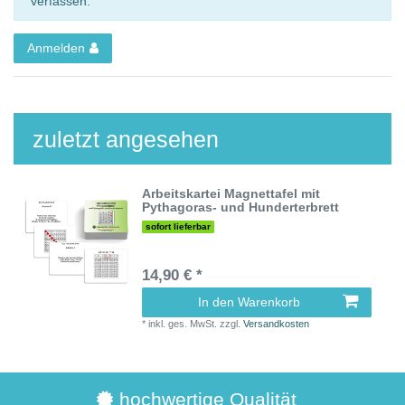
verfassen.
Anmelden
zuletzt angesehen
Arbeitskartei Magnettafel mit
Pythagoras- und Hunderterbrett
sofort lieferbar
14,90 € *
In den Warenkorb
*
inkl. ges. MwSt.
zzgl.
Versandkosten
hochwertige Qualität