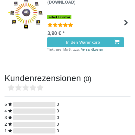
(DOWNLOAD)
sofort lieferbar
3,90 € *
In den Warenkorb
*
inkl. ges. MwSt.
zzgl.
Versandkosten
Kundenrezensionen
(0)
5
0
4
0
3
0
2
0
1
0