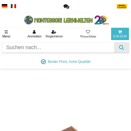
☰
Menü
Anmelden
Registrieren
0,00 EUR
hohe Qualität
Ab 90 € versandkos