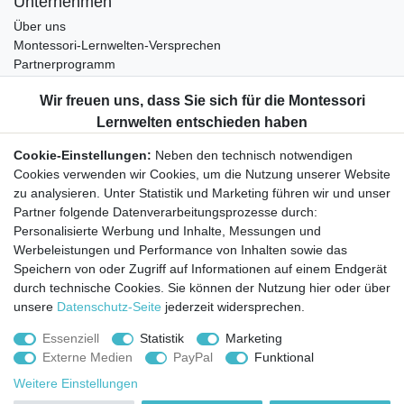
Unternehmen
Über uns
Montessori-Lernwelten-Versprechen
Partnerprogramm
Widerrufsrecht
Bestellung widerrufen
Datenschutzerklärung
Cookie-Einstellungen:
Neben den technisch notwendigen
AGB
Cookies verwenden wir Cookies, um die Nutzung unserer Website
Impressum
zu analysieren. Unter Statistik und Marketing führen wir und unser
Partner folgende Datenverarbeitungsprozesse durch:
Aktuelles rund um Montessori-Materialien und
Personalisierte Werbung und Inhalte, Messungen und
Montessori-Pädagogik.
Werbeleistungen und Performance von Inhalten sowie das
Kostenfreie wöchentliche Infos
Speichern von oder Zugriff auf Informationen auf einem Endgerät
durch technische Cookies. Sie können der Nutzung hier oder über
unsere
Datenschutz-Seite
jederzeit widersprechen.
Hiermit bestätige ich, dass ich die
Daten­schutz­erklärung
gelesen habe. Sie
können den Newsletter jederzeit kostenlos abbestellen.
Essenziell
Statistik
Marketing
Externe Medien
PayPal
Funktional
Abonnieren
Weitere Einstellungen
© Copyright 2026 | Alle Rechte vorbehalten.