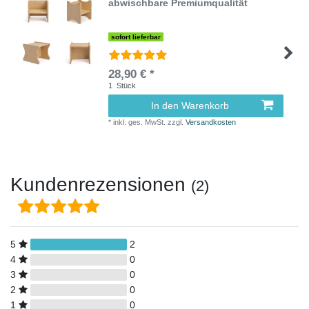
abwischbare Premiumqualität
sofort lieferbar
28,90 € *
1
Stück
In den Warenkorb
*
inkl. ges. MwSt.
zzgl.
Versandkosten
Kundenrezensionen
(2)
5
2
4
0
3
0
2
0
1
0