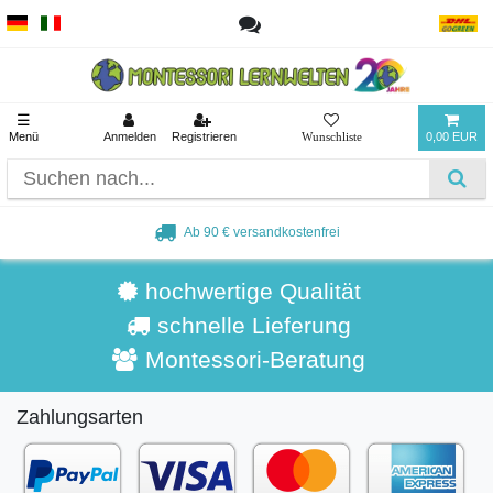
☰
Menü
Anmelden
Registrieren
0,00 EUR
Ab 90 € versandkostenfrei
hochwertige Qualität
schnelle Lieferung
Montessori-Beratung
Zahlungsarten