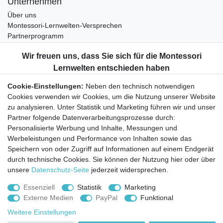
Unternehmen
Über uns
Montessori-Lernwelten-Versprechen
Partnerprogramm
Widerrufsrecht
Bestellung widerrufen
Datenschutzerklärung
Cookie-Einstellungen:
Neben den technisch notwendigen
AGB
Cookies verwenden wir Cookies, um die Nutzung unserer Website
Impressum
zu analysieren. Unter Statistik und Marketing führen wir und unser
Partner folgende Datenverarbeitungsprozesse durch:
Aktuelles rund um Montessori-Materialien und
Personalisierte Werbung und Inhalte, Messungen und
Montessori-Pädagogik.
Werbeleistungen und Performance von Inhalten sowie das
Kostenfreie wöchentliche Infos
Speichern von oder Zugriff auf Informationen auf einem Endgerät
durch technische Cookies. Sie können der Nutzung hier oder über
unsere
Datenschutz-Seite
jederzeit widersprechen.
Hiermit bestätige ich, dass ich die
Daten­schutz­erklärung
gelesen habe. Sie
können den Newsletter jederzeit kostenlos abbestellen.
Essenziell
Statistik
Marketing
Externe Medien
PayPal
Funktional
Abonnieren
Weitere Einstellungen