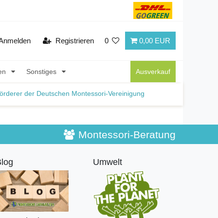
Anmelden
Registrieren
0
0,00 EUR
nen
Sonstiges
Ausverkauf
örderer der Deutschen Montessori-Vereinigung
Montessori-Beratung
log
Umwelt