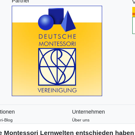
Partner
V
tionen
Unternehmen
ri-Blog
Über uns
ri-Wissen
Montessori-Lernwelten-Verspre
tter
Partnerprogramm