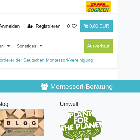
Anmelden
Registrieren
0
0,00 EUR
nen
Sonstiges
Ausverkauf
örderer der Deutschen Montessori-Vereinigung
Montessori-Beratung
log
Umwelt