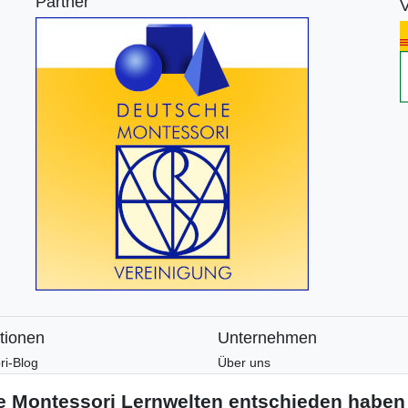
Partner
V
tionen
Unternehmen
ri-Blog
Über uns
ri-Wissen
Montessori-Lernwelten-Verspre
tter
Partnerprogramm