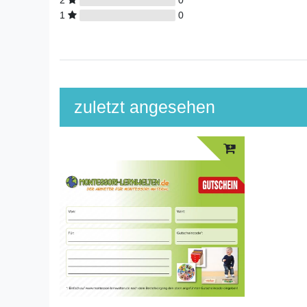
2
0
1
0
zuletzt angesehen