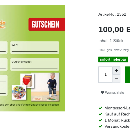
Artikel-Id:
2352
100,00
Inhalt
1
Stück
* inkl. ges. MwSt. zzgl.
sofort lieferbar
Wunschliste
Montessori-L
Kauf auf Rec
1 Monat Rück
Versandkosten