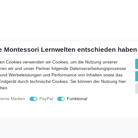
en Cookies verwenden wir Cookies, um die Nutzung unserer
ühren wir und unser Partner folgende Datenverarbeitungsprozesse
 und Werbeleistungen und Performance von Inhalten sowie das
schnelle Lieferung
 Endgerät durch technische Cookies. Sie können der Nutzung hier
chen.
Social Media
B
terne Medien
PayPal
Funktional
V