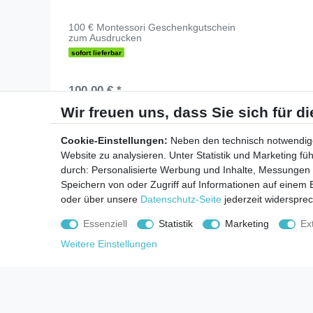
100 € Montessori Geschenkgutschein
zum Ausdrucken
sofort lieferbar
100,00 € *
*
inkl. ges. MwSt.
zzgl.
Versandkosten
Cookie-Einstellungen:
Neben den technisch notwendig
Website zu analysieren. Unter Statistik und Marketing f
durch: Personalisierte Werbung und Inhalte, Messungen
hochwertige Qualität
Speichern von oder Zugriff auf Informationen auf einem
oder über unsere
Datenschutz-Seite
jederzeit widerspre
Zahlungsarten
Essenziell
Statistik
Marketing
Ex
Weitere Einstellungen