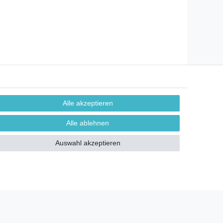
Alle akzeptieren
Montessori-Beratung
Alle ablehnen
Auswahl akzeptieren
log
Umwelt
ersand mit