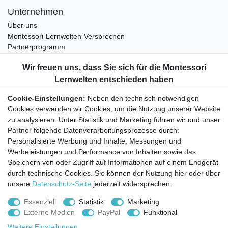
Unternehmen
Über uns
Montessori-Lernwelten-Versprechen
Partnerprogramm
Widerrufsrecht
Bestellung widerrufen
Datenschutzerklärung
Cookie-Einstellungen:
Neben den technisch notwendigen
AGB
Cookies verwenden wir Cookies, um die Nutzung unserer Website
Impressum
zu analysieren. Unter Statistik und Marketing führen wir und unser
Partner folgende Datenverarbeitungsprozesse durch:
Aktuelles rund um Montessori-Materialien und
Personalisierte Werbung und Inhalte, Messungen und
Montessori-Pädagogik.
Werbeleistungen und Performance von Inhalten sowie das
Kostenfreie wöchentliche Infos
Speichern von oder Zugriff auf Informationen auf einem Endgerät
durch technische Cookies. Sie können der Nutzung hier oder über
unsere
Datenschutz-Seite
jederzeit widersprechen.
Hiermit bestätige ich, dass ich die
Daten­schutz­erklärung
gelesen habe. Sie
können den Newsletter jederzeit kostenlos abbestellen.
Essenziell
Statistik
Marketing
Externe Medien
PayPal
Funktional
Abonnieren
Weitere Einstellungen