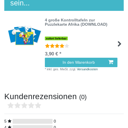
sein...
4 große Kontrolltafeln zur
Puzzlekarte Afrika (DOWNLOAD)
sofort lieferbar
3,90 € *
In den Warenkorb
*
inkl. ges. MwSt.
zzgl.
Versandkosten
Kundenrezensionen
(0)
5
0
4
0