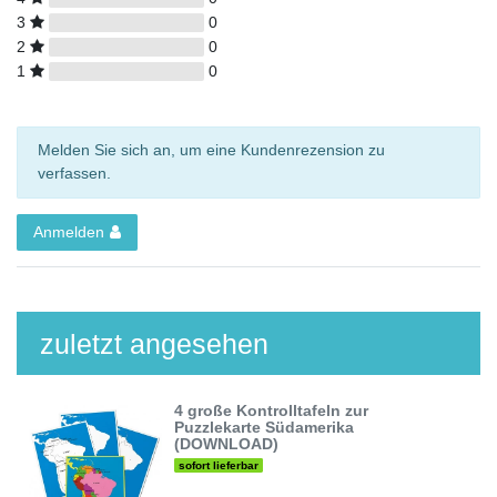
3
0
2
0
1
0
Melden Sie sich an, um eine Kundenrezension zu
verfassen.
Anmelden
zuletzt angesehen
4 große Kontrolltafeln zur
Puzzlekarte Südamerika
(DOWNLOAD)
sofort lieferbar