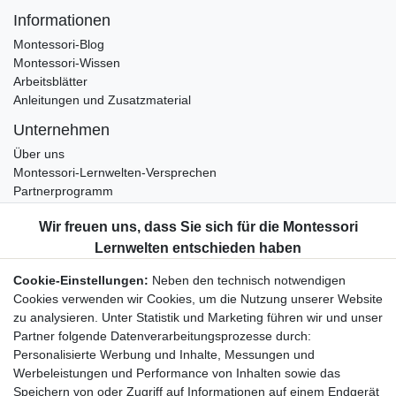
Informationen
Montessori-Blog
Montessori-Wissen
Arbeitsblätter
Anleitungen und Zusatzmaterial
Unternehmen
Über uns
Montessori-Lernwelten-Versprechen
Partnerprogramm
Widerrufsrecht
Bestellung widerrufen
Datenschutzerklärung
Cookie-Einstellungen:
Neben den technisch notwendigen
AGB
Cookies verwenden wir Cookies, um die Nutzung unserer Website
Impressum
zu analysieren. Unter Statistik und Marketing führen wir und unser
Partner folgende Datenverarbeitungsprozesse durch:
Aktuelles rund um Montessori-Materialien und
Personalisierte Werbung und Inhalte, Messungen und
Montessori-Pädagogik.
Werbeleistungen und Performance von Inhalten sowie das
Kostenfreie wöchentliche Infos
Speichern von oder Zugriff auf Informationen auf einem Endgerät