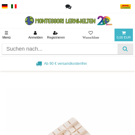
☰
Menü
Anmelden
Registrieren
0,00 EUR
Beliebt bei Pädagogen und Eltern