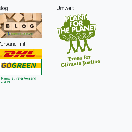
log
Umwelt
ersand mit