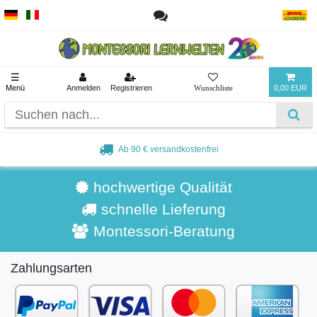
☰
Menü
Anmelden
Registrieren
0,00 EUR
Ab 90 € versandkostenfrei
hochwertige Qualität
schnelle Lieferung
Montessori-Beratung
Zahlungsarten