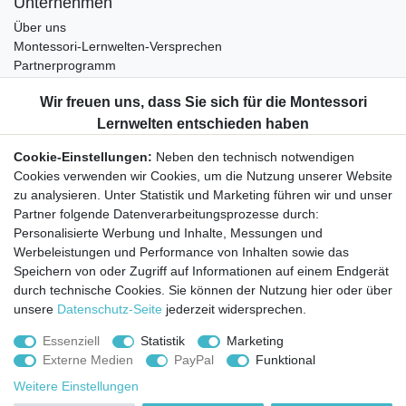
Unternehmen
Über uns
Montessori-Lernwelten-Versprechen
Partnerprogramm
Widerrufsrecht
Bestellung widerrufen
Datenschutzerklärung
Cookie-Einstellungen:
Neben den technisch notwendigen
AGB
Cookies verwenden wir Cookies, um die Nutzung unserer Website
Impressum
zu analysieren. Unter Statistik und Marketing führen wir und unser
Partner folgende Datenverarbeitungsprozesse durch:
Aktuelles rund um Montessori-Materialien und
Personalisierte Werbung und Inhalte, Messungen und
Montessori-Pädagogik.
Werbeleistungen und Performance von Inhalten sowie das
Kostenfreie wöchentliche Infos
Speichern von oder Zugriff auf Informationen auf einem Endgerät
durch technische Cookies. Sie können der Nutzung hier oder über
unsere
Datenschutz-Seite
jederzeit widersprechen.
Hiermit bestätige ich, dass ich die
Daten­schutz­erklärung
gelesen habe. Sie
können den Newsletter jederzeit kostenlos abbestellen.
Essenziell
Statistik
Marketing
Externe Medien
PayPal
Funktional
Abonnieren
Weitere Einstellungen