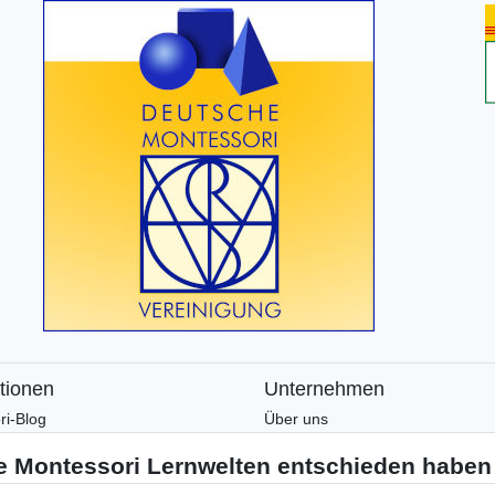
tionen
Unternehmen
ri-Blog
Über uns
ri-Wissen
Montessori-Lernwelten-Verspre
tter
Partnerprogramm
en und Zusatzmaterial
Widerrufsrecht