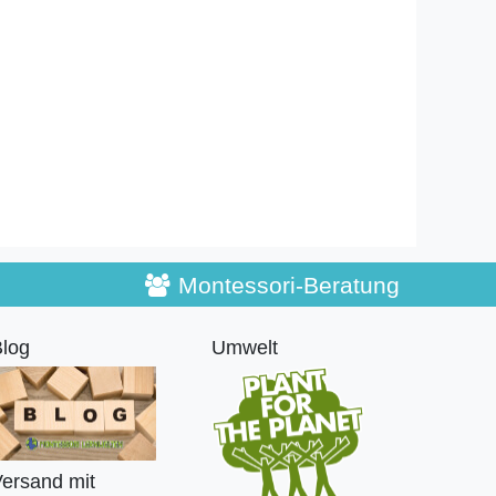
Montessori-Beratung
log
Umwelt
ersand mit