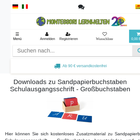
☰
Menü
Anmelden
Registrieren
0,00
Ab 90 € versandkostenfrei
Downloads zu Sandpapierbuchstaben
Schulausgangsschrift - Großbuchstaben
Hier können Sie sich kostenloses Zusatzmaterial zu Sandpapier