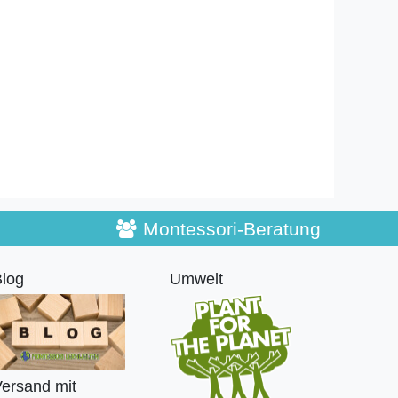
Montessori-Beratung
log
Umwelt
ersand mit