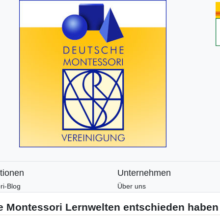
tionen
Unternehmen
ri-Blog
Über uns
ri-Wissen
Montessori-Lernwelten-Verspre
tter
Partnerprogramm
en und Zusatzmaterial
Widerrufsrecht