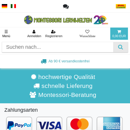
☰
Menü
Anmelden
Registrieren
0,00 EUR
Ab 90 € versandkostenfrei
hochwertige Qualität
schnelle Lieferung
Montessori-Beratung
Zahlungsarten