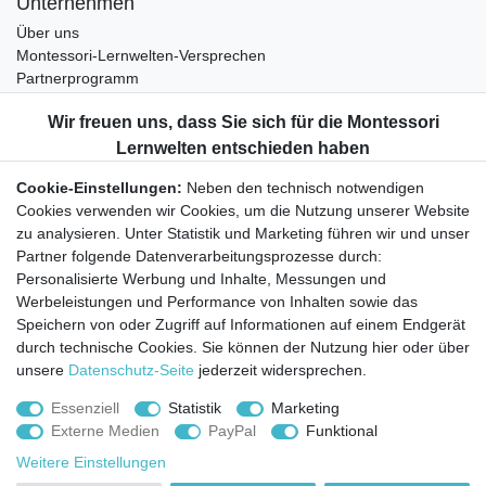
Unternehmen
Über uns
Montessori-Lernwelten-Versprechen
Partnerprogramm
Widerrufsrecht
Bestellung widerrufen
Datenschutzerklärung
Cookie-Einstellungen:
Neben den technisch notwendigen
AGB
Cookies verwenden wir Cookies, um die Nutzung unserer Website
Impressum
zu analysieren. Unter Statistik und Marketing führen wir und unser
Partner folgende Datenverarbeitungsprozesse durch:
Aktuelles rund um Montessori-Materialien und
Personalisierte Werbung und Inhalte, Messungen und
Montessori-Pädagogik.
Werbeleistungen und Performance von Inhalten sowie das
Kostenfreie wöchentliche Infos
Speichern von oder Zugriff auf Informationen auf einem Endgerät
durch technische Cookies. Sie können der Nutzung hier oder über
unsere
Datenschutz-Seite
jederzeit widersprechen.
Hiermit bestätige ich, dass ich die
Daten­schutz­erklärung
gelesen habe. Sie
können den Newsletter jederzeit kostenlos abbestellen.
Essenziell
Statistik
Marketing
Externe Medien
PayPal
Funktional
Abonnieren
Weitere Einstellungen