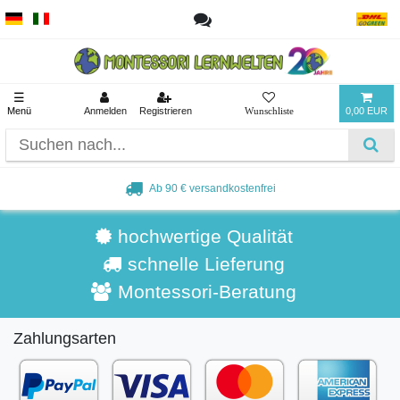
☰
Menü
Anmelden
Registrieren
0,00 EUR
Ab 90 € versandkostenfrei
hochwertige Qualität
schnelle Lieferung
Montessori-Beratung
Zahlungsarten