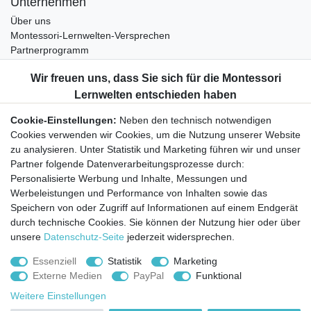
Unternehmen
Über uns
Montessori-Lernwelten-Versprechen
Partnerprogramm
Widerrufsrecht
Bestellung widerrufen
Datenschutzerklärung
Cookie-Einstellungen:
Neben den technisch notwendigen
AGB
Cookies verwenden wir Cookies, um die Nutzung unserer Website
Impressum
zu analysieren. Unter Statistik und Marketing führen wir und unser
Partner folgende Datenverarbeitungsprozesse durch:
Aktuelles rund um Montessori-Materialien und
Personalisierte Werbung und Inhalte, Messungen und
Montessori-Pädagogik.
Werbeleistungen und Performance von Inhalten sowie das
Kostenfreie wöchentliche Infos
Speichern von oder Zugriff auf Informationen auf einem Endgerät
durch technische Cookies. Sie können der Nutzung hier oder über
unsere
Datenschutz-Seite
jederzeit widersprechen.
Hiermit bestätige ich, dass ich die
Daten­schutz­erklärung
gelesen habe. Sie
können den Newsletter jederzeit kostenlos abbestellen.
Essenziell
Statistik
Marketing
Externe Medien
PayPal
Funktional
Abonnieren
Weitere Einstellungen