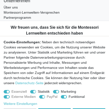
Unternehmen
Über uns
Montessori-Lernwelten-Versprechen
Partnerprogramm
Widerrufsrecht
Bestellung widerrufen
Datenschutzerklärung
Cookie-Einstellungen:
Neben den technisch notwendigen
AGB
Cookies verwenden wir Cookies, um die Nutzung unserer Website
Impressum
zu analysieren. Unter Statistik und Marketing führen wir und unser
Partner folgende Datenverarbeitungsprozesse durch:
Aktuelles rund um Montessori-Materialien und
Personalisierte Werbung und Inhalte, Messungen und
Montessori-Pädagogik.
Werbeleistungen und Performance von Inhalten sowie das
Kostenfreie wöchentliche Infos
Speichern von oder Zugriff auf Informationen auf einem Endgerät
durch technische Cookies. Sie können der Nutzung hier oder über
unsere
Datenschutz-Seite
jederzeit widersprechen.
Hiermit bestätige ich, dass ich die
Daten­schutz­erklärung
gelesen habe. Sie
können den Newsletter jederzeit kostenlos abbestellen.
Essenziell
Statistik
Marketing
Externe Medien
PayPal
Funktional
Abonnieren
Weitere Einstellungen