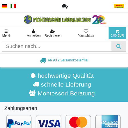
☰
Menü
Anmelden
Registrieren
0,00 EUR
Ab 90 € versandkostenfrei
hochwertige Qualität
schnelle Lieferung
Montessori-Beratung
Zahlungsarten