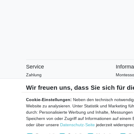
Service
Informa
Zahlung
Montesso
Versand
Montesso
Rückgabe
Arbeitsblä
Helpcenter
Anleitung
Cookie-Einstellungen:
Neben den technisch notwendig
Katalog
Website zu analysieren. Unter Statistik und Marketing f
Kontakt
durch: Personalisierte Werbung und Inhalte, Messungen
Speichern von oder Zugriff auf Informationen auf einem
oder über unsere
Datenschutz-Seite
jederzeit widerspre