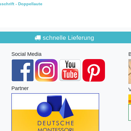
chrift - Doppellaute
schnelle Lieferung
Social Media
B
Partner
V