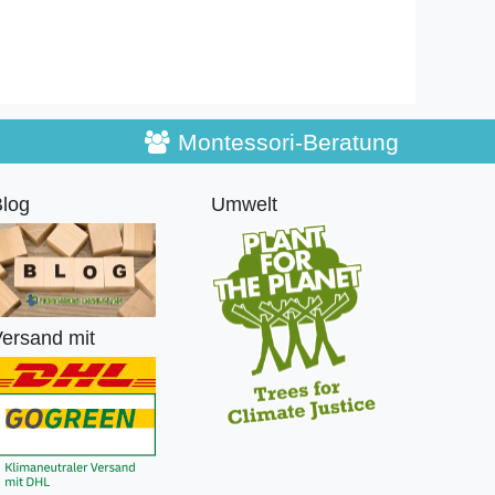
Montessori-Beratung
log
Umwelt
ersand mit