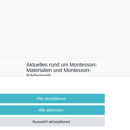
Aktuelles rund um Montessori-
Materialien und Montessori-
Pädagogik.
chen
Kostenfreie wöchentliche Infos
Alle akzeptieren
Hiermit bestätige ich, dass ich die
Daten­schutz­
erklärung
gelesen habe. Sie können den Newsletter
Alle ablehnen
jederzeit kostenlos abbestellen.
Auswahl akzeptieren
Abonnieren