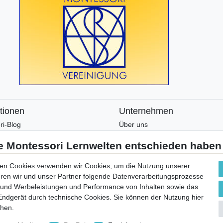
tionen
Unternehmen
ri-Blog
Über uns
ri-Wissen
Montessori-Lernwelten-Verspre
tter
Partnerprogramm
en und Zusatzmaterial
Widerrufsrecht
en Cookies verwenden wir Cookies, um die Nutzung unserer
Bestellung widerrufen
ühren wir und unser Partner folgende Datenverarbeitungsprozesse
 und Werbeleistungen und Performance von Inhalten sowie das
Datenschutzerklärung
 Endgerät durch technische Cookies. Sie können der Nutzung hier
AGB
chen.
Impressum