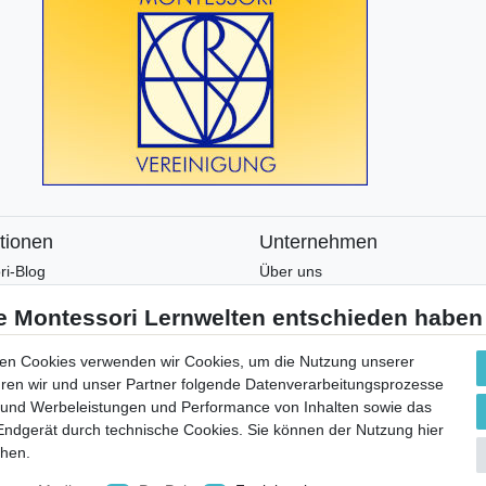
tionen
Unternehmen
ri-Blog
Über uns
ri-Wissen
Montessori-Lernwelten-Verspre
tter
Partnerprogramm
en und Zusatzmaterial
Widerrufsrecht
en Cookies verwenden wir Cookies, um die Nutzung unserer
Bestellung widerrufen
ühren wir und unser Partner folgende Datenverarbeitungsprozesse
 und Werbeleistungen und Performance von Inhalten sowie das
Datenschutzerklärung
 Endgerät durch technische Cookies. Sie können der Nutzung hier
AGB
chen.
Impressum