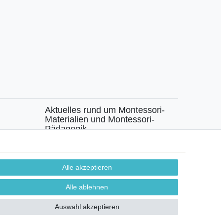
Aktuelles rund um Montessori-
Materialien und Montessori-
Pädagogik.
chen
Kostenfreie wöchentliche Infos
Alle akzeptieren
Hiermit bestätige ich, dass ich die
Daten­schutz­
erklärung
gelesen habe. Sie können den Newsletter
Alle ablehnen
jederzeit kostenlos abbestellen.
Auswahl akzeptieren
Abonnieren