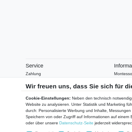
Service
Informa
Zahlung
Montesso
Versand
Montesso
Rückgabe
Arbeitsblä
Helpcenter
Anleitung
Cookie-Einstellungen:
Neben den technisch notwendig
Katalog
Website zu analysieren. Unter Statistik und Marketing f
Kontakt
durch: Personalisierte Werbung und Inhalte, Messungen
Speichern von oder Zugriff auf Informationen auf einem
oder über unsere
Datenschutz-Seite
jederzeit widerspre