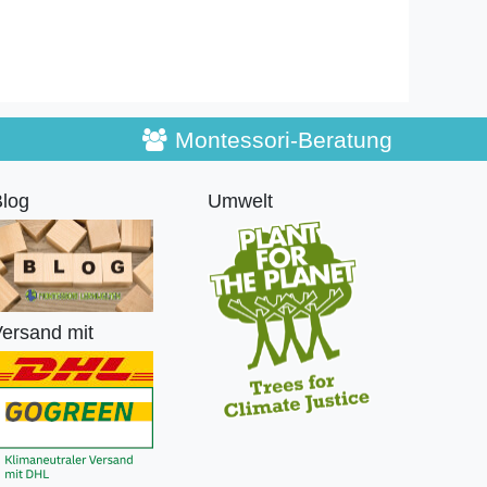
Montessori-Beratung
log
Umwelt
ersand mit