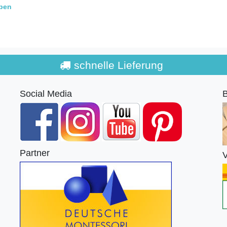
aben
schnelle Lieferung
Social Media
B
Partner
V