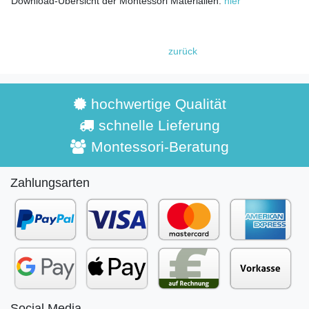
Download-Übersicht der Montessori Materialien:
hier
zurück
hochwertige Qualität
schnelle Lieferung
Montessori-Beratung
Zahlungsarten
Social Media