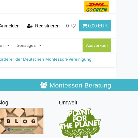
Anmelden
Registrieren
0
0,00 EUR
nen
Sonstiges
Ausverkauf
örderer der Deutschen Montessori-Vereinigung
Montessori-Beratung
log
Umwelt