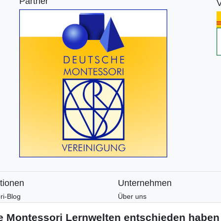
Partner
V
tionen
Unternehmen
ri-Blog
Über uns
ri-Wissen
Montessori-Lernwelten-Verspre
tter
Partnerprogramm