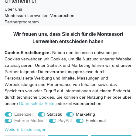
Unternehmen
Über uns
Montessori-Lernwelten-Versprechen
Partnerprogramm
Widerrufsrecht
Bestellung widerrufen
Datenschutzerklärung
Cookie-Einstellungen:
Neben den technisch notwendigen
AGB
Cookies verwenden wir Cookies, um die Nutzung unserer Website
Impressum
zu analysieren. Unter Statistik und Marketing führen wir und unser
Partner folgende Datenverarbeitungsprozesse durch:
Aktuelles rund um Montessori-Materialien und
Personalisierte Werbung und Inhalte, Messungen und
Montessori-Pädagogik.
Werbeleistungen und Performance von Inhalten sowie das
Kostenfreie wöchentliche Infos
Speichern von oder Zugriff auf Informationen auf einem Endgerät
durch technische Cookies. Sie können der Nutzung hier oder über
unsere
Datenschutz-Seite
jederzeit widersprechen.
Hiermit bestätige ich, dass ich die
Daten­schutz­erklärung
gelesen habe. Sie
können den Newsletter jederzeit kostenlos abbestellen.
Essenziell
Statistik
Marketing
Externe Medien
PayPal
Funktional
Abonnieren
Weitere Einstellungen