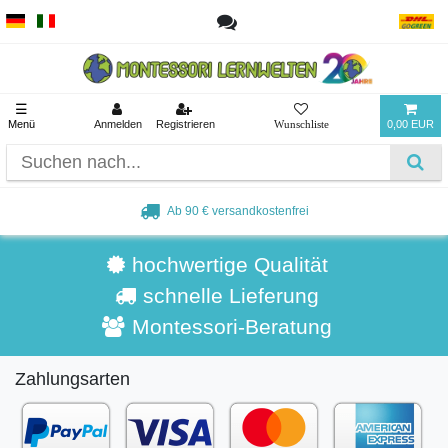
☰
Menü
Anmelden
Registrieren
0,00 EUR
Ab 90 € versandkostenfrei
hochwertige Qualität
schnelle Lieferung
Montessori-Beratung
Zahlungsarten