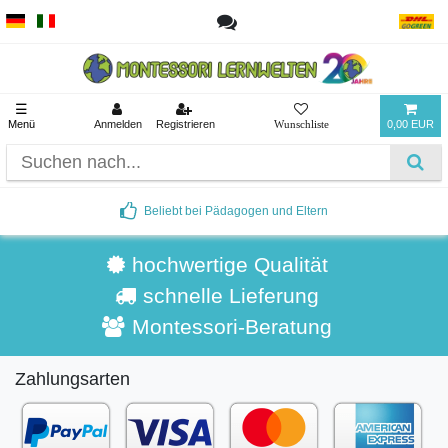
☰
Menü
Anmelden
Registrieren
0,00 EUR
Beliebt bei Pädagogen und Eltern
hochwertige Qualität
schnelle Lieferung
Montessori-Beratung
Zahlungsarten