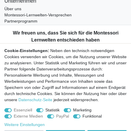
Unternehmen
Über uns
Montessori-Lernwelten-Versprechen
Partnerprogramm
Widerrufsrecht
Bestellung widerrufen
Datenschutzerklärung
Cookie-Einstellungen:
Neben den technisch notwendigen
AGB
Cookies verwenden wir Cookies, um die Nutzung unserer Website
Impressum
zu analysieren. Unter Statistik und Marketing führen wir und unser
Partner folgende Datenverarbeitungsprozesse durch:
Aktuelles rund um Montessori-Materialien und
Personalisierte Werbung und Inhalte, Messungen und
Montessori-Pädagogik.
Werbeleistungen und Performance von Inhalten sowie das
Kostenfreie wöchentliche Infos
Speichern von oder Zugriff auf Informationen auf einem Endgerät
durch technische Cookies. Sie können der Nutzung hier oder über
unsere
Datenschutz-Seite
jederzeit widersprechen.
Hiermit bestätige ich, dass ich die
Daten­schutz­erklärung
gelesen habe. Sie
können den Newsletter jederzeit kostenlos abbestellen.
Essenziell
Statistik
Marketing
Externe Medien
PayPal
Funktional
Abonnieren
Weitere Einstellungen