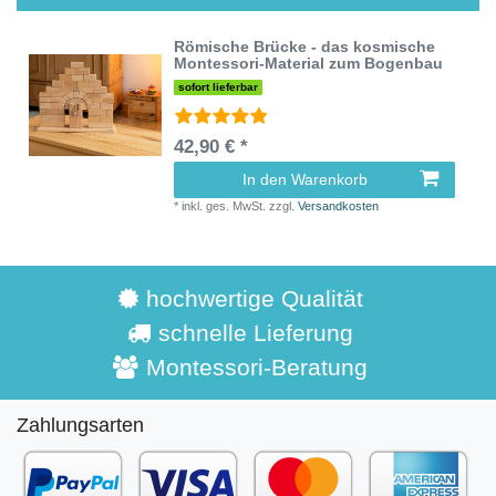
Römische Brücke - das kosmische
Montessori-Material zum Bogenbau
sofort lieferbar
42,90 € *
In den Warenkorb
*
inkl. ges. MwSt.
zzgl.
Versandkosten
hochwertige Qualität
schnelle Lieferung
Montessori-Beratung
Zahlungsarten