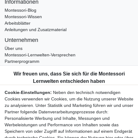
Informationen
Montessori-Blog
Montessori-Wissen
Arbeitsblätter
Anleitungen und Zusatzmaterial
Unternehmen
Über uns
Montessori-Lernwelten-Versprechen
Partnerprogramm
Widerrufsrecht
Bestellung widerrufen
Datenschutzerklärung
Cookie-Einstellungen:
Neben den technisch notwendigen
AGB
Cookies verwenden wir Cookies, um die Nutzung unserer Website
Impressum
zu analysieren. Unter Statistik und Marketing führen wir und unser
Partner folgende Datenverarbeitungsprozesse durch:
Aktuelles rund um Montessori-Materialien und
Personalisierte Werbung und Inhalte, Messungen und
Montessori-Pädagogik.
Werbeleistungen und Performance von Inhalten sowie das
Kostenfreie wöchentliche Infos
Speichern von oder Zugriff auf Informationen auf einem Endgerät
durch technische Cookies. Sie können der Nutzung hier oder über