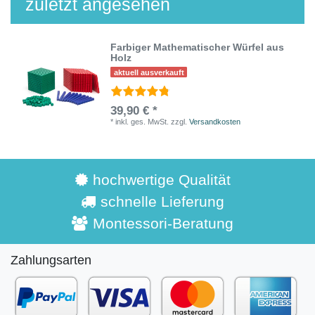
zuletzt angesehen
Farbiger Mathematischer Würfel aus
Holz
aktuell ausverkauft
39,90 € *
*
inkl. ges. MwSt.
zzgl.
Versandkosten
hochwertige Qualität
schnelle Lieferung
Montessori-Beratung
Zahlungsarten