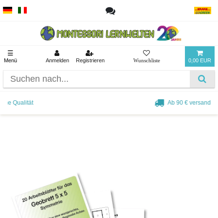
☰
Menü
Anmelden
Registrieren
0,00 EUR
Ab 90 € versandkostenfrei