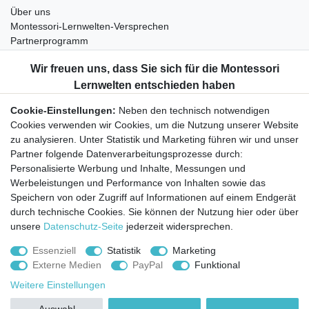
Über uns
Montessori-Lernwelten-Versprechen
Partnerprogramm
Widerrufsrecht
Bestellung widerrufen
Datenschutzerklärung
Cookie-Einstellungen:
Neben den technisch notwendigen
AGB
Cookies verwenden wir Cookies, um die Nutzung unserer Website
Impressum
zu analysieren. Unter Statistik und Marketing führen wir und unser
Partner folgende Datenverarbeitungsprozesse durch:
Aktuelles rund um Montessori-Materialien und
Personalisierte Werbung und Inhalte, Messungen und
Montessori-Pädagogik.
Werbeleistungen und Performance von Inhalten sowie das
Kostenfreie wöchentliche Infos
Speichern von oder Zugriff auf Informationen auf einem Endgerät
durch technische Cookies. Sie können der Nutzung hier oder über
unsere
Datenschutz-Seite
jederzeit widersprechen.
Hiermit bestätige ich, dass ich die
Daten­schutz­erklärung
gelesen habe. Sie
können den Newsletter jederzeit kostenlos abbestellen.
Essenziell
Statistik
Marketing
Externe Medien
PayPal
Funktional
Abonnieren
Weitere Einstellungen
© Copyright 2026 | Alle Rechte vorbehalten.