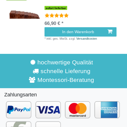
sofort lieferbar
66,90 € *
In den Warenkorb
*
inkl. ges. MwSt.
zzgl.
Versandkosten
hochwertige Qualität
schnelle Lieferung
Montessori-Beratung
Zahlungsarten