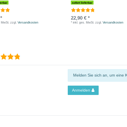
ferbar
sofort lieferbar
 *
22,90 € *
. MwSt.
zzgl.
Versandkosten
*
inkl. ges. MwSt.
zzgl.
Versandkosten
Melden Sie sich an, um eine 
Anmelden