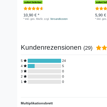
sofort lieferbar
sofort lie
10,90 € *
5,90 €
*
inkl. ges. MwSt.
zzgl.
Versandkosten
*
inkl. ges
Kundenrezensionen
(29)
5
24
4
5
3
0
2
0
1
0
Multiplikationsbrett