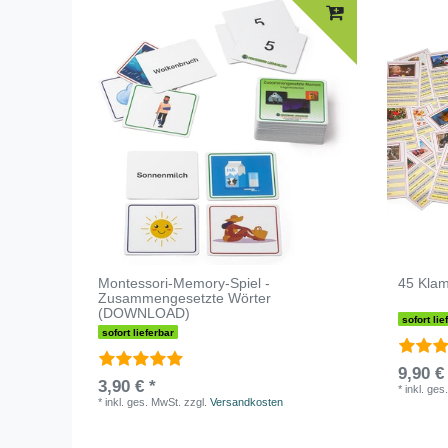
Montessori-Memory-Spiel -
45 Klam
Zusammengesetzte Wörter
(DOWNLOAD)
sofort lie
sofort lieferbar
9,90 €
3,90 € *
*
inkl. ges
*
inkl. ges. MwSt.
zzgl.
Versandkosten