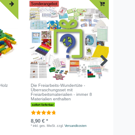
Sonderangebot
Holz
Die Freiarbeits-Wundertüte -
50 Les
Überraschungsset mit
Anfangs
Freiarbeitsmaterialien - immer 8
einsatz
Materialien enthalten
sofort li
sofort lieferbar
19,90 
8,90 € *
*
inkl. ge
*
inkl. ges. MwSt.
zzgl.
Versandkosten