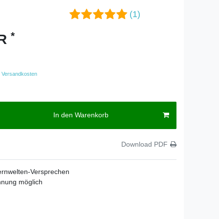
(1)
*
UR
Versandkosten
In den Warenkorb
Download PDF
ernwelten-Versprechen
hnung möglich