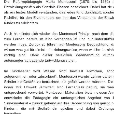
Die Reformpädagogin Maria Montessori (1870 bis 1952) 
Entwicklungsstufen als Sensible Phasen bezeichnet. Dabei hat sie 
als ein festes Modell verstanden, das jedes Kind durchläuft, sonde
Richtlinie für den Erziehenden, um ihm das Verständnis der Entwi
Kindes zu erleichtern.
Auch hier findet sich wieder das Montessori Prinzip, nach dem die
zum Lernen bereits im Kind vorhanden ist und nur unterstütze
werden muss. Zurück zu führen auf Montessoris Beobachtung, d
wissen was gut für sie ist – beziehungsweise, wann welche Lerninha
wichtig sind. Dank dieser selektiven Wahrnehmung durchl
aufeinander aufbauende Entwicklungsstufen.
Im Kindesalter wird Wissen nicht bewusst erworben, son
aufgenommen oder „absorbiert“. Montessori warnte Lehrer daher d
Schüler als Gefäße zu betrachten, die gefüllt werden müssten. Die
ihnen ihre Umwelt vermittelt, sind Lernanlass genug, sie wer
entsprechend verwertet. Montessori Materialien bieten diesen Anr
entwickelte die Pädagogin ein umfangreiches Angebot von 
Sinnesmaterial – zurück gehend auf ihre Beobachtung von geistig b
Kindern, die mit Brotkrümeln spielten und dabei Ordnungss
herstellten.