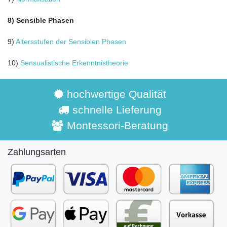
8) Sensible Phasen
9)
Altersstufen der Sensiblen Phasen
10)
Sensualistische Erkenntnistheorie
hochwertige Qualität
schnelle Lieferung
Montessori-Beratung
Zahlungsarten