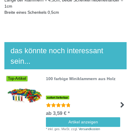
1cm
Breite eines Schenkels 0,5cm
das könnte noch interessant
sein...
100 farbige Miniklammern aus Holz
Top-Artikel
sofort lieferbar
ab 3,59 € *
Artikel anzeigen
*
inkl. ges. MwSt.
zzgl.
Versandkosten