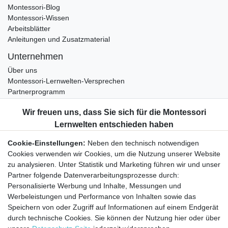
Montessori-Blog
Montessori-Wissen
Arbeitsblätter
Anleitungen und Zusatzmaterial
Unternehmen
Über uns
Montessori-Lernwelten-Versprechen
Partnerprogramm
Widerrufsrecht
Bestellung widerrufen
Datenschutzerklärung
Cookie-Einstellungen:
Neben den technisch notwendigen
AGB
Cookies verwenden wir Cookies, um die Nutzung unserer Website
Impressum
zu analysieren. Unter Statistik und Marketing führen wir und unser
Partner folgende Datenverarbeitungsprozesse durch:
Aktuelles rund um Montessori-Materialien und
Personalisierte Werbung und Inhalte, Messungen und
Montessori-Pädagogik.
Werbeleistungen und Performance von Inhalten sowie das
Kostenfreie wöchentliche Infos
Speichern von oder Zugriff auf Informationen auf einem Endgerät
durch technische Cookies. Sie können der Nutzung hier oder über