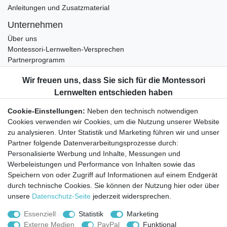
Anleitungen und Zusatzmaterial
Unternehmen
Über uns
Montessori-Lernwelten-Versprechen
Partnerprogramm
Widerrufsrecht
Bestellung widerrufen
Datenschutzerklärung
Cookie-Einstellungen:
Neben den technisch notwendigen
AGB
Cookies verwenden wir Cookies, um die Nutzung unserer Website
Impressum
zu analysieren. Unter Statistik und Marketing führen wir und unser
Partner folgende Datenverarbeitungsprozesse durch:
Aktuelles rund um Montessori-Materialien und
Personalisierte Werbung und Inhalte, Messungen und
Montessori-Pädagogik.
Werbeleistungen und Performance von Inhalten sowie das
Kostenfreie wöchentliche Infos
Speichern von oder Zugriff auf Informationen auf einem Endgerät
durch technische Cookies. Sie können der Nutzung hier oder über
unsere
Datenschutz-Seite
jederzeit widersprechen.
Hiermit bestätige ich, dass ich die
Daten­schutz­erklärung
gelesen habe. Sie
können den Newsletter jederzeit kostenlos abbestellen.
Essenziell
Statistik
Marketing
Externe Medien
PayPal
Funktional