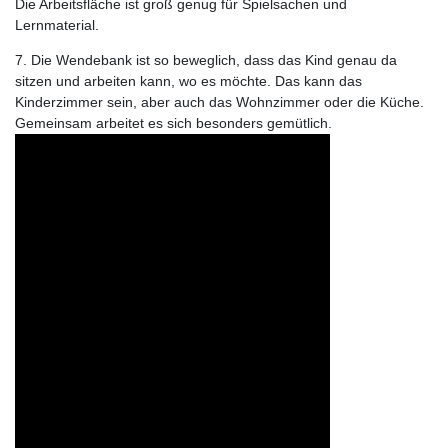
Die Arbeitsfläche ist groß genug für Spielsachen und
Lernmaterial.
7. Die Wendebank ist so beweglich, dass das Kind genau da
sitzen und arbeiten kann, wo es möchte. Das kann das
Kinderzimmer sein, aber auch das Wohnzimmer oder die Küche.
Gemeinsam arbeitet es sich besonders gemütlich.