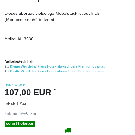
Dieses überaus vielseitige Möbelstück ist auch als
„Montessoristuhl“ bekannt.
Artikel-Id:
3630
Artikelpaket Inhalt:
2 x
Kleine Wendebank aus Holz - abwischbare Premiumqualität
1 x
Große Wendebank aus Holz - abwischbare Premiumqualität
UVP 109,70 €
*
107,00 EUR
Inhalt
1
Set
* inkl. ges. MwSt. zzgl.
Versandkosten
sofort lieferbar