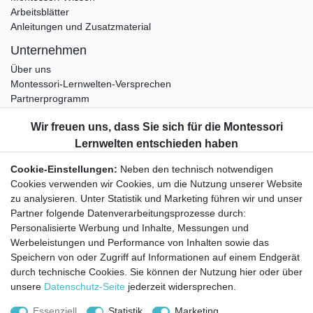
Arbeitsblätter
Anleitungen und Zusatzmaterial
Unternehmen
Über uns
Montessori-Lernwelten-Versprechen
Partnerprogramm
Widerrufsrecht
Bestellung widerrufen
Datenschutzerklärung
Cookie-Einstellungen:
Neben den technisch notwendigen
AGB
Cookies verwenden wir Cookies, um die Nutzung unserer Website
Impressum
zu analysieren. Unter Statistik und Marketing führen wir und unser
Partner folgende Datenverarbeitungsprozesse durch:
Aktuelles rund um Montessori-Materialien und
Personalisierte Werbung und Inhalte, Messungen und
Montessori-Pädagogik.
Werbeleistungen und Performance von Inhalten sowie das
Kostenfreie wöchentliche Infos
Speichern von oder Zugriff auf Informationen auf einem Endgerät
durch technische Cookies. Sie können der Nutzung hier oder über
unsere
Datenschutz-Seite
jederzeit widersprechen.
Hiermit bestätige ich, dass ich die
Daten­schutz­erklärung
gelesen habe. Sie
können den Newsletter jederzeit kostenlos abbestellen.
Essenziell
Statistik
Marketing