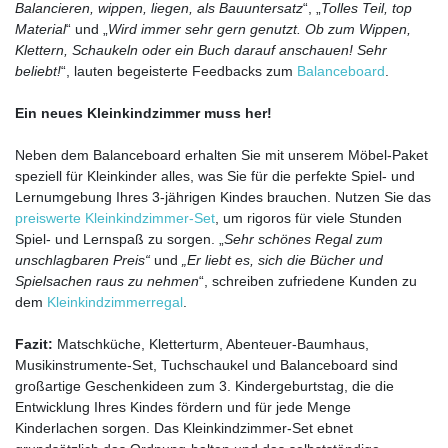
Balancieren, wippen, liegen, als Bauuntersatz
“, „
Tolles Teil, top
Material
“ und „
Wird immer sehr gern genutzt. Ob zum Wippen,
Klettern, Schaukeln oder ein Buch darauf anschauen! Sehr
beliebt!
“, lauten begeisterte Feedbacks zum
Balanceboard
.
Ein neues Kleinkindzimmer muss her!
Neben dem Balanceboard erhalten Sie mit unserem Möbel-Paket
speziell für Kleinkinder alles, was Sie für die perfekte Spiel- und
Lernumgebung Ihres 3-jährigen Kindes brauchen. Nutzen Sie das
preiswerte Kleinkindzimmer-Set
, um rigoros für viele Stunden
Spiel- und Lernspaß zu sorgen. „
Sehr schönes Regal zum
unschlagbaren Preis“
und
„Er liebt es, sich die Bücher und
Spielsachen raus zu nehmen
“, schreiben zufriedene Kunden zu
dem
Kleinkindzimmerregal
.
Fazit:
Matschküche, Kletterturm, Abenteuer-Baumhaus,
Musikinstrumente-Set, Tuchschaukel und Balanceboard sind
großartige Geschenkideen zum 3. Kindergeburtstag, die die
Entwicklung Ihres Kindes fördern und für jede Menge
Kinderlachen sorgen. Das Kleinkindzimmer-Set ebnet