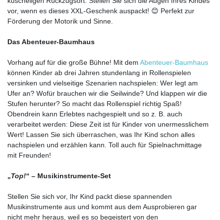
kuscheligen Rückzugsort. Stellen Sie sich die Augen Ihres Kindes
vor, wenn es dieses XXL-Geschenk auspackt! 😊 Perfekt zur
Förderung der Motorik und Sinne.
Das Abenteuer-Baumhaus
Vorhang auf für die große Bühne! Mit dem
Abenteuer-Baumhaus
können Kinder ab drei Jahren stundenlang in Rollenspielen
versinken und vielseitige Szenarien nachspielen: Wer legt am
Ufer an? Wofür brauchen wir die Seilwinde? Und klappen wir die
Stufen herunter? So macht das Rollenspiel richtig Spaß!
Obendrein kann Erlebtes nachgespielt und so z. B. auch
verarbeitet werden: Diese Zeit ist für Kinder von unermesslichem
Wert! Lassen Sie sich überraschen, was Ihr Kind schon alles
nachspielen und erzählen kann. Toll auch für Spielnachmittage
mit Freunden!
„
Top!
“ – Musikinstrumente-Set
Stellen Sie sich vor, Ihr Kind packt diese spannenden
Musikinstrumente aus und kommt aus dem Ausprobieren gar
nicht mehr heraus, weil es so begeistert von den