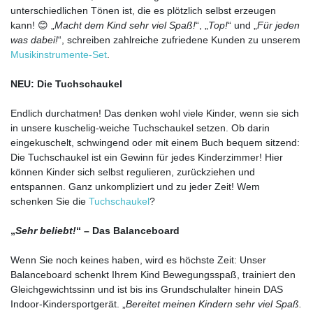
unterschiedlichen Tönen ist, die es plötzlich selbst erzeugen
kann! 😊 „
Macht dem Kind sehr viel Spaß!
“, „
Top!
“ und „
Für jeden
was dabei!
“, schreiben zahlreiche zufriedene Kunden zu unserem
Musikinstrumente-Set
.
NEU: Die Tuchschaukel
Endlich durchatmen! Das denken wohl viele Kinder, wenn sie sich
in unsere kuschelig-weiche Tuchschaukel setzen. Ob darin
eingekuschelt, schwingend oder mit einem Buch bequem sitzend:
Die Tuchschaukel ist ein Gewinn für jedes Kinderzimmer! Hier
können Kinder sich selbst regulieren, zurückziehen und
entspannen. Ganz unkompliziert und zu jeder Zeit! Wem
schenken Sie die
Tuchschaukel
?
„
Sehr beliebt!
“ – Das Balanceboard
Wenn Sie noch keines haben, wird es höchste Zeit: Unser
Balanceboard schenkt Ihrem Kind Bewegungsspaß, trainiert den
Gleichgewichtssinn und ist bis ins Grundschulalter hinein DAS
Indoor-Kindersportgerät. „
Bereitet meinen Kindern sehr viel Spaß.