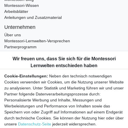
Montessori-Wissen
Arbeitsblätter
Anleitungen und Zusatzmaterial
Unternehmen
Über uns
Montessori-Lernwelten-Versprechen
Partnerprogramm
Widerrufsrecht
Bestellung widerrufen
Datenschutzerklärung
Cookie-Einstellungen:
Neben den technisch notwendigen
AGB
Cookies verwenden wir Cookies, um die Nutzung unserer Website
Impressum
zu analysieren. Unter Statistik und Marketing führen wir und unser
Partner folgende Datenverarbeitungsprozesse durch:
Aktuelles rund um Montessori-Materialien und
Personalisierte Werbung und Inhalte, Messungen und
Montessori-Pädagogik.
Werbeleistungen und Performance von Inhalten sowie das
Kostenfreie wöchentliche Infos
Speichern von oder Zugriff auf Informationen auf einem Endgerät
durch technische Cookies. Sie können der Nutzung hier oder über
unsere
Datenschutz-Seite
jederzeit widersprechen.
Hiermit bestätige ich, dass ich die
Daten­schutz­erklärung
gelesen habe. Sie