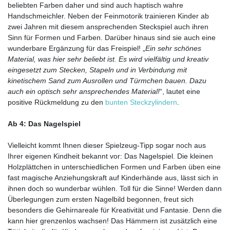
beliebten Farben daher und sind auch haptisch wahre
Handschmeichler. Neben der Feinmotorik trainieren Kinder ab
zwei Jahren mit diesem ansprechenden Steckspiel auch ihren
Sinn für Formen und Farben. Darüber hinaus sind sie auch eine
wunderbare Ergänzung für das Freispiel! „
Ein sehr schönes
Material, was hier sehr beliebt ist. Es wird vielfältig und kreativ
eingesetzt zum Stecken, Stapeln und in Verbindung mit
kinetischem Sand zum Ausrollen und Türmchen bauen. Dazu
auch ein optisch sehr ansprechendes Material!
“, lautet eine
positive Rückmeldung zu den
bunten Steckzylindern
.
Ab 4: Das Nagelspiel
Vielleicht kommt Ihnen dieser Spielzeug-Tipp sogar noch aus
Ihrer eigenen Kindheit bekannt vor: Das Nagelspiel. Die kleinen
Holzplättchen in unterschiedlichen Formen und Farben üben eine
fast magische Anziehungskraft auf Kinderhände aus, lässt sich in
ihnen doch so wunderbar wühlen. Toll für die Sinne! Werden dann
Überlegungen zum ersten Nagelbild begonnen, freut sich
besonders die Gehirnareale für Kreativität und Fantasie. Denn die
kann hier grenzenlos wachsen! Das Hämmern ist zusätzlich eine