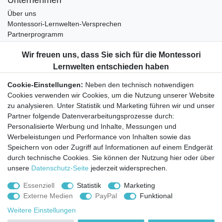
Unternehmen
Über uns
Montessori-Lernwelten-Versprechen
Partnerprogramm
Widerrufsrecht
Bestellung widerrufen
Datenschutzerklärung
Cookie-Einstellungen:
Neben den technisch notwendigen
AGB
Cookies verwenden wir Cookies, um die Nutzung unserer Website
Impressum
zu analysieren. Unter Statistik und Marketing führen wir und unser
Partner folgende Datenverarbeitungsprozesse durch:
Aktuelles rund um Montessori-Materialien und
Personalisierte Werbung und Inhalte, Messungen und
Montessori-Pädagogik.
Werbeleistungen und Performance von Inhalten sowie das
Kostenfreie wöchentliche Infos
Speichern von oder Zugriff auf Informationen auf einem Endgerät
durch technische Cookies. Sie können der Nutzung hier oder über
unsere
Datenschutz-Seite
jederzeit widersprechen.
Hiermit bestätige ich, dass ich die
Daten­schutz­erklärung
gelesen habe. Sie
können den Newsletter jederzeit kostenlos abbestellen.
Essenziell
Statistik
Marketing
Externe Medien
PayPal
Funktional
Abonnieren
Weitere Einstellungen
© Copyright 2026 | Alle Rechte vorbehalten.