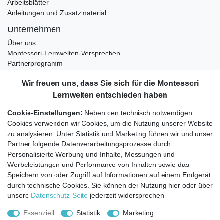
Arbeitsblätter
Anleitungen und Zusatzmaterial
Unternehmen
Über uns
Montessori-Lernwelten-Versprechen
Partnerprogramm
Widerrufsrecht
Bestellung widerrufen
Datenschutzerklärung
Cookie-Einstellungen:
Neben den technisch notwendigen
AGB
Cookies verwenden wir Cookies, um die Nutzung unserer Website
Impressum
zu analysieren. Unter Statistik und Marketing führen wir und unser
Partner folgende Datenverarbeitungsprozesse durch:
Aktuelles rund um Montessori-Materialien und
Personalisierte Werbung und Inhalte, Messungen und
Montessori-Pädagogik.
Werbeleistungen und Performance von Inhalten sowie das
Kostenfreie wöchentliche Infos
Speichern von oder Zugriff auf Informationen auf einem Endgerät
durch technische Cookies. Sie können der Nutzung hier oder über
unsere
Datenschutz-Seite
jederzeit widersprechen.
Hiermit bestätige ich, dass ich die
Daten­schutz­erklärung
gelesen habe. Sie
können den Newsletter jederzeit kostenlos abbestellen.
Essenziell
Statistik
Marketing