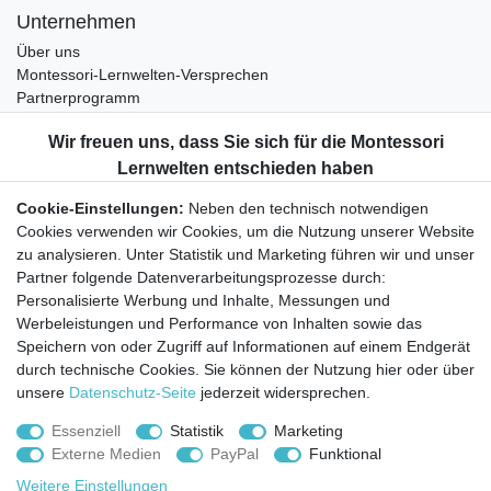
Unternehmen
Über uns
Montessori-Lernwelten-Versprechen
Partnerprogramm
Widerrufsrecht
Bestellung widerrufen
Datenschutzerklärung
Cookie-Einstellungen:
Neben den technisch notwendigen
AGB
Cookies verwenden wir Cookies, um die Nutzung unserer Website
Impressum
zu analysieren. Unter Statistik und Marketing führen wir und unser
Partner folgende Datenverarbeitungsprozesse durch:
Aktuelles rund um Montessori-Materialien und
Personalisierte Werbung und Inhalte, Messungen und
Montessori-Pädagogik.
Werbeleistungen und Performance von Inhalten sowie das
Kostenfreie wöchentliche Infos
Speichern von oder Zugriff auf Informationen auf einem Endgerät
durch technische Cookies. Sie können der Nutzung hier oder über
unsere
Datenschutz-Seite
jederzeit widersprechen.
Hiermit bestätige ich, dass ich die
Daten­schutz­erklärung
gelesen habe. Sie
können den Newsletter jederzeit kostenlos abbestellen.
Essenziell
Statistik
Marketing
Externe Medien
PayPal
Funktional
Abonnieren
Weitere Einstellungen