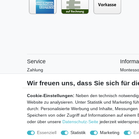
Service
Informa
Zahlung
Montesso
Versand
Montesso
Rückgabe
Arbeitsblä
Helpcenter
Anleitung
Cookie-Einstellungen:
Neben den technisch notwendig
Katalog
Website zu analysieren. Unter Statistik und Marketing f
Kontakt
durch: Personalisierte Werbung und Inhalte, Messungen
Speichern von oder Zugriff auf Informationen auf einem
oder über unsere
Datenschutz-Seite
jederzeit widerspre
Essenziell
Statistik
Marketing
Ex