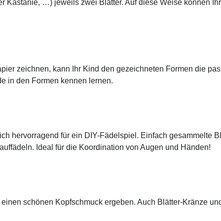
Kastanie, …) jeweils zwei Blätter. Auf diese Weise können Ih
apier zeichnen, kann Ihr Kind den gezeichneten Formen die pa
de in den Formen kennen lernen.
ch hervorragend für ein DIY-Fädelspiel. Einfach gesammelte Blä
auffädeln. Ideal für die Koordination von Augen und Händen!
r einen schönen Kopfschmuck ergeben. Auch Blätter-Kränze und