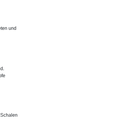
eten und
ld.
pfe
r Schalen