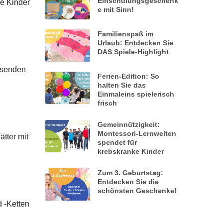
Einschulungsgeschenk
re Kinder
e mit Sinn!
Familienspaß im
Urlaub: Entdecken Sie
DAS Spiele-Highlight
ssenden
Ferien-Edition: So
halten Sie das
Einmaleins spielerisch
frisch
Gemeinnützigkeit:
Montessori-Lernwelten
tter mit
spendet für
krebskranke Kinder
Zum 3. Geburtstag:
Entdecken Sie die
schönsten Geschenke!
 -Ketten