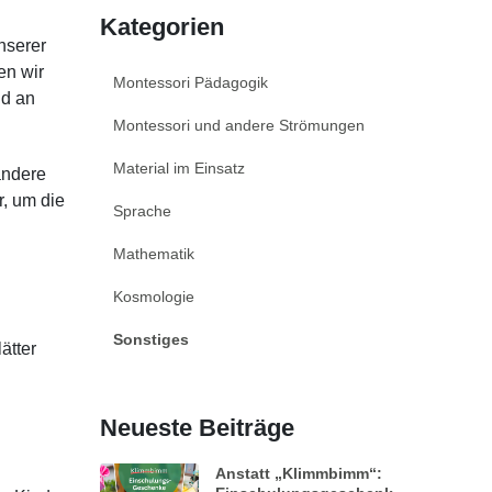
Kategorien
nserer
en wir
Montessori Pädagogik
nd an
Montessori und andere Strömungen
Material im Einsatz
andere
r, um die
Sprache
Mathematik
Kosmologie
Sonstiges
ätter
Neueste Beiträge
Anstatt „Klimmbimm“: