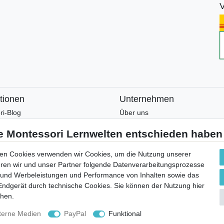
V
tionen
Unternehmen
ri-Blog
Über uns
ri-Wissen
Montessori-Lernwelten-Verspre
tter
Partnerprogramm
en und Zusatzmaterial
Widerrufsrecht
en Cookies verwenden wir Cookies, um die Nutzung unserer
Bestellung widerrufen
ühren wir und unser Partner folgende Datenverarbeitungsprozesse
 und Werbeleistungen und Performance von Inhalten sowie das
Datenschutzerklärung
 Endgerät durch technische Cookies. Sie können der Nutzung hier
AGB
chen.
Impressum
terne Medien
PayPal
Funktional