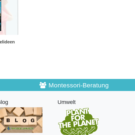
elideen
Montessori-Beratung
log
Umwelt