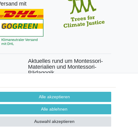
ersand mit
Aktuelles rund um Montessori-
Materialien und Montessori-
Pädagogik.
chen
Kostenfreie wöchentliche Infos
Alle akzeptieren
Hiermit bestätige ich, dass ich die
Daten­schutz­
erklärung
gelesen habe. Sie können den Newsletter
Alle ablehnen
jederzeit kostenlos abbestellen.
Auswahl akzeptieren
Abonnieren