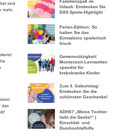
Familienspaß im
bel sind
Urlaub: Entdecken Sie
hr mehr
DAS Spiele-Highlight
Ferien-Edition: So
halten Sie das
Einmaleins spielerisch
frisch
dierte!
Gemeinnützigkeit:
che
Montessori-Lernwelten
n
spendet für
krebskranke Kinder
Zum 3. Geburtstag:
Entdecken Sie die
schönsten Geschenke!
 davon
r das
ADHS? „Meine Tochter
tt!
liebt die Decke!“ |
Einschlaf- und
Durchschlafhilfe