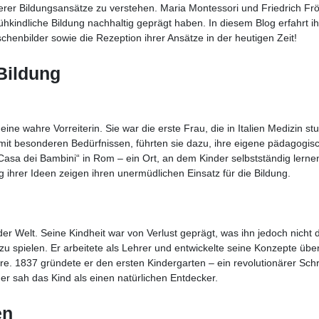
serer Bildungsansätze zu verstehen. Maria Montessori und Friedrich Frö
ühkindliche Bildung nachhaltig geprägt haben. In diesem Blog erfahrt i
henbilder sowie die Rezeption ihrer Ansätze in der heutigen Zeit!
Bildung
ne wahre Vorreiterin. Sie war die erste Frau, die in Italien Medizin stu
mit besonderen Bedürfnissen, führten sie dazu, ihre eigene pädagogis
„Casa dei Bambini“ in Rom – ein Ort, an dem Kinder selbstständig lerne
 ihrer Ideen zeigen ihren unermüdlichen Einsatz für die Bildung.
der Welt. Seine Kindheit war von Verlust geprägt, was ihn jedoch nicht
 zu spielen. Er arbeitete als Lehrer und entwickelte seine Konzepte übe
ere. 1837 gründete er den ersten Kindergarten – ein revolutionärer Schri
er sah das Kind als einen natürlichen Entdecker.
en