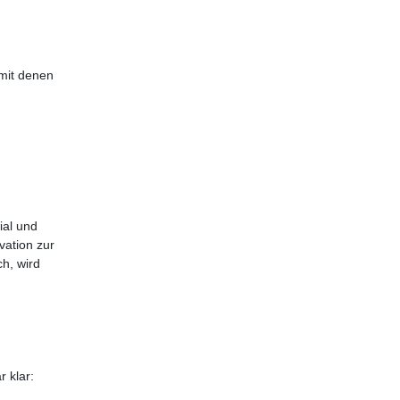
 mit denen
ial und
vation zur
h, wird
 klar: