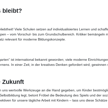
 bleibt?
iebtheit! Viele Schulen setzen auf individualisiertes Lernen und schaff
uppen – vom Vorschul- bis zum Grundschulbereich. Kritiker bemängeln
atz relevant für moderne Bildungskonzepte.
rgarten“ ist international bekannt geworden; viele moderne Einrichtunge
ernens. In einer Zeit, in der kreatives Denken gefordert wird, gewinnen 
e Zukunft
en uns wertvolle Werkzeuge an die Hand gegeben, um Kinder bestmögli
elbstbildung legt, betont Fröbel die Bedeutung des Spiels und der soz
ektiven für unsere tägliche Arbeit mit Kindern – lass uns diese Schätze