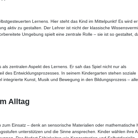
bstgesteuerten Lernens. Hier steht das Kind im Mittelpunkt! Es wird er
aktiv zu gestalten. Der Lehrer ist nicht der klassische Wissensvermit
bereitete Umgebung spielt eine zentrale Rolle – sie ist so gestaltet, d
 als zentralen Aspekt des Lernens. Er sah das Spiel nicht nur als
teil des Entwicklungsprozesses. In seinem Kindergarten stehen soziale
bel integrierte Kunst, Musik und Bewegung in den Bildungsprozess – all
m Alltag
 zum Einsatz – denk an sensorische Materialien oder mathematische H
ngsstufen unterstützen und die Sinne ansprechen. Kinder wählen ihre Ak
ruppen. Das fördert Fähigkeiten wie Konzentration und Selbstdisziplin.