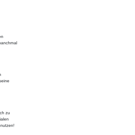
en
 manchmal
n
seine
ch zu
ialen
 nutzen!