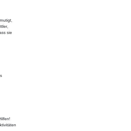
mutigt,
tler,
ass sie
es
ilfen!
tivitäten