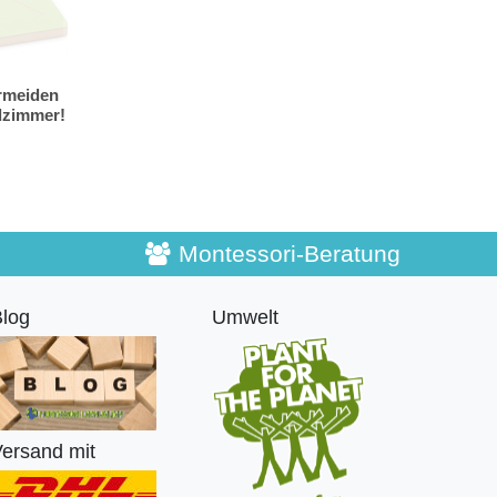
rmeiden
ndzimmer!
Montessori-Beratung
log
Umwelt
ersand mit