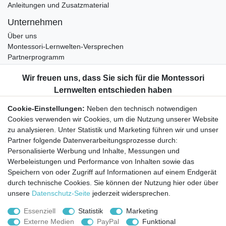
Anleitungen und Zusatzmaterial
Unternehmen
Über uns
Montessori-Lernwelten-Versprechen
Partnerprogramm
Widerrufsrecht
Bestellung widerrufen
Datenschutzerklärung
Cookie-Einstellungen:
Neben den technisch notwendigen
AGB
Cookies verwenden wir Cookies, um die Nutzung unserer Website
Impressum
zu analysieren. Unter Statistik und Marketing führen wir und unser
Partner folgende Datenverarbeitungsprozesse durch:
Aktuelles rund um Montessori-Materialien und
Personalisierte Werbung und Inhalte, Messungen und
Montessori-Pädagogik.
Werbeleistungen und Performance von Inhalten sowie das
Kostenfreie wöchentliche Infos
Speichern von oder Zugriff auf Informationen auf einem Endgerät
durch technische Cookies. Sie können der Nutzung hier oder über
unsere
Datenschutz-Seite
jederzeit widersprechen.
Hiermit bestätige ich, dass ich die
Daten­schutz­erklärung
gelesen habe. Sie
können den Newsletter jederzeit kostenlos abbestellen.
Essenziell
Statistik
Marketing
Externe Medien
PayPal
Funktional