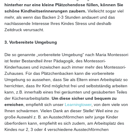
hinterher nur eine kleine Plätzchendose füllen, können Sie
schöne Kindheitserinnerungen zaubern.
Vielleicht sogar viel
mehr, als wenn das Backen 2-3 Stunden andauert und das
nachlassende Interesse Ihres Kindes Stress und deshalb
Zeitdruck verursacht.
3. Vorbereitete Umgebung
Die so genannte „vorbereitete Umgebung“ nach Maria Montessori
ist fester Bestandteil ihrer Pädagogik, des Montessori-
Kinderhauses und inzwischen auch immer mehr des Montessori-
Zuhauses. Für das Plätzchenbacken kann die vorbereitete
Umgebung so aussehen, dass Sie als Eltern einen Arbeitsplatz so
herrichten, dass Ihr Kind möglichst frei und selbstständig arbeiten
kann, z.B. innerhalb eines frei geräumten und gesäuberten Teiles
der Küchenarbeitsplatte.
Um diese sicher und bequem zu
erreichen
, empfiehlt sich unser
Learningtower
, von dem viele von
Ihnen schwärmen. Vielen Dank an dieser Stelle! Weil eine zu
große Auswahl z. B. an Ausstechförmchen sehr junge Kinder
überfordern kann, empfiehlt es sich zudem, am Arbeitsplatz des
Kindes nur 2, 3 oder 4 verschiedene Ausstechförmchen