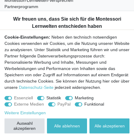
Montessori-Lernwelten-Versprechen
Partnerprogramm
Widerrufsrecht
Bestellung widerrufen
Datenschutzerklärung
Cookie-Einstellungen:
Neben den technisch notwendigen
AGB
Cookies verwenden wir Cookies, um die Nutzung unserer Website
Impressum
zu analysieren. Unter Statistik und Marketing führen wir und unser
Partner folgende Datenverarbeitungsprozesse durch:
Aktuelles rund um Montessori-Materialien und
Personalisierte Werbung und Inhalte, Messungen und
Montessori-Pädagogik.
Werbeleistungen und Performance von Inhalten sowie das
Kostenfreie wöchentliche Infos
Speichern von oder Zugriff auf Informationen auf einem Endgerät
durch technische Cookies. Sie können der Nutzung hier oder über
unsere
Datenschutz-Seite
jederzeit widersprechen.
Hiermit bestätige ich, dass ich die
Daten­schutz­erklärung
gelesen habe. Sie
können den Newsletter jederzeit kostenlos abbestellen.
Essenziell
Statistik
Marketing
Externe Medien
PayPal
Funktional
Abonnieren
Weitere Einstellungen
© Copyright 2026 | Alle Rechte vorbehalten.
Auswahl
Alle ablehnen
Alle akzeptieren
akzeptieren