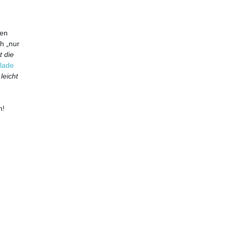
den
h „nur
t die
lade
leicht
n!