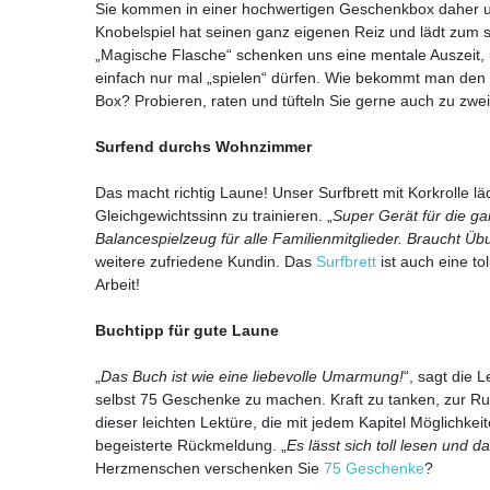
Sie kommen in einer hochwertigen Geschenkbox daher u
Knobelspiel hat seinen ganz eigenen Reiz und lädt zum s
„Magische Flasche“ schenken uns eine mentale Auszeit,
einfach nur mal „spielen“ dürfen. Wie bekommt man den 
Box? Probieren, raten und tüfteln Sie gerne auch zu zw
Surfend durchs Wohnzimmer
Das macht richtig Laune! Unser Surfbrett mit Korkrolle lä
Gleichgewichtssinn zu trainieren. „
Super Gerät für die ga
Balancespielzeug für alle Familienmitglieder. Braucht Übu
weitere zufriedene Kundin. Das
Surfbrett
ist auch eine to
Arbeit!
Buchtipp für gute Laune
„
Das Buch ist wie eine liebevolle Umarmung!
“, sagt die L
selbst 75 Geschenke zu machen. Kraft zu tanken, zur Ru
dieser leichten Lektüre, die mit jedem Kapitel Möglichkei
begeisterte Rückmeldung. „
Es lässt sich toll lesen und d
Herzmenschen verschenken Sie
75 Geschenke
?