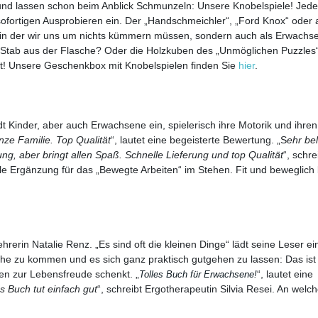
nd lassen schon beim Anblick Schmunzeln: Unsere Knobelspiele! Jed
ofortigen Ausprobieren ein. Der „Handschmeichler“, „Ford Knox“ oder 
 in der wir uns um nichts kümmern müssen, sondern auch als Erwachs
Stab aus der Flasche? Oder die Holzkuben des „Unmöglichen Puzzles“ 
eit! Unsere Geschenkbox mit Knobelspielen finden Sie
hier
.
dt Kinder, aber auch Erwachsene ein, spielerisch ihre Motorik und ihren
nze Familie. Top Qualität
“, lautet eine begeisterte Bewertung. „S
ehr be
ng, aber bringt allen Spaß. Schnelle Lieferung und top Qualität
“, schre
lle Ergänzung für das „Bewegte Arbeiten“ im Stehen. Fit und beweglich 
ehrerin Natalie Renz. „Es sind oft die kleinen Dinge“ lädt seine Leser ein
he zu kommen und es sich ganz praktisch gutgehen zu lassen: Das ist 
ten zur Lebensfreude schenkt. „
“, lautet eine
Tolles Buch für Erwachsene!
as Buch tut einfach gut
“, schreibt Ergotherapeutin Silvia Resei. An welc