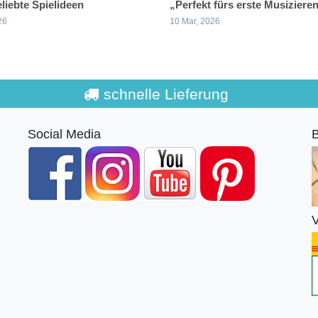
liebte Spielideen
„Perfekt fürs erste Musiziere
26
10 Mar, 2026
schnelle Lieferung
Social Media
B
V