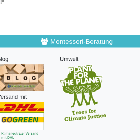
n!“
Montessori-Beratung
log
Umwelt
ersand mit