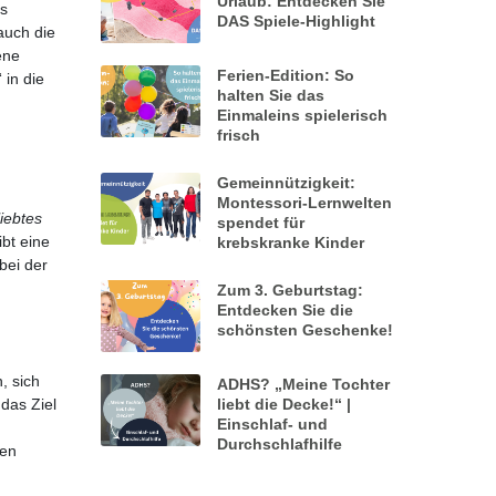
Urlaub: Entdecken Sie
es
DAS Spiele-Highlight
auch die
ene
Ferien-Edition: So
in die
halten Sie das
Einmaleins spielerisch
frisch
Gemeinnützigkeit:
Montessori-Lernwelten
liebtes
spendet für
ibt eine
krebskranke Kinder
bei der
Zum 3. Geburtstag:
Entdecken Sie die
schönsten Geschenke!
, sich
ADHS? „Meine Tochter
das Ziel
liebt die Decke!“ |
Einschlaf- und
Durchschlafhilfe
hen