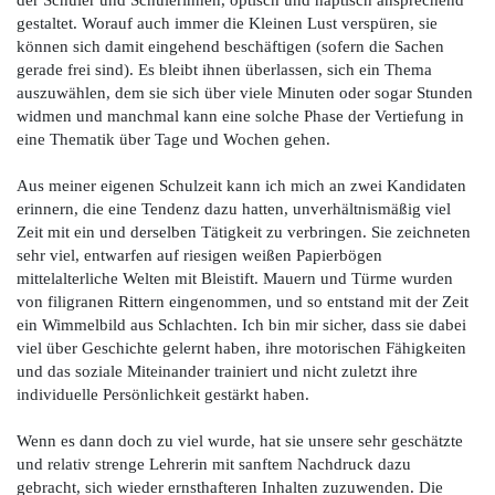
der Schüler und Schülerinnen, optisch und haptisch ansprechend
gestaltet. Worauf auch immer die Kleinen Lust verspüren, sie
können sich damit eingehend beschäftigen (sofern die Sachen
gerade frei sind). Es bleibt ihnen überlassen, sich ein Thema
auszuwählen, dem sie sich über viele Minuten oder sogar Stunden
widmen und manchmal kann eine solche Phase der Vertiefung in
eine Thematik über Tage und Wochen gehen.
Aus meiner eigenen Schulzeit kann ich mich an zwei Kandidaten
erinnern, die eine Tendenz dazu hatten, unverhältnismäßig viel
Zeit mit ein und derselben Tätigkeit zu verbringen. Sie zeichneten
sehr viel, entwarfen auf riesigen weißen Papierbögen
mittelalterliche Welten mit Bleistift. Mauern und Türme wurden
von filigranen Rittern eingenommen, und so entstand mit der Zeit
ein Wimmelbild aus Schlachten. Ich bin mir sicher, dass sie dabei
viel über Geschichte gelernt haben, ihre motorischen Fähigkeiten
und das soziale Miteinander trainiert und nicht zuletzt ihre
individuelle Persönlichkeit gestärkt haben.
Wenn es dann doch zu viel wurde, hat sie unsere sehr geschätzte
und relativ strenge Lehrerin mit sanftem Nachdruck dazu
gebracht, sich wieder ernsthafteren Inhalten zuzuwenden. Die