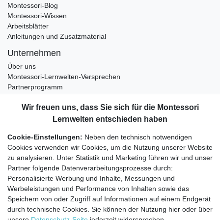
Montessori-Blog
Montessori-Wissen
Arbeitsblätter
Anleitungen und Zusatzmaterial
Unternehmen
Über uns
Montessori-Lernwelten-Versprechen
Partnerprogramm
Widerrufsrecht
Bestellung widerrufen
Datenschutzerklärung
Cookie-Einstellungen:
Neben den technisch notwendigen
AGB
Cookies verwenden wir Cookies, um die Nutzung unserer Website
Impressum
zu analysieren. Unter Statistik und Marketing führen wir und unser
Partner folgende Datenverarbeitungsprozesse durch:
Aktuelles rund um Montessori-Materialien und
Personalisierte Werbung und Inhalte, Messungen und
Montessori-Pädagogik.
Werbeleistungen und Performance von Inhalten sowie das
Kostenfreie wöchentliche Infos
Speichern von oder Zugriff auf Informationen auf einem Endgerät
durch technische Cookies. Sie können der Nutzung hier oder über
unsere
Datenschutz-Seite
jederzeit widersprechen.