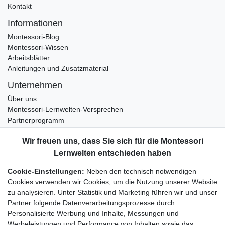
Kontakt
Informationen
Montessori-Blog
Montessori-Wissen
Arbeitsblätter
Anleitungen und Zusatzmaterial
Unternehmen
Über uns
Montessori-Lernwelten-Versprechen
Partnerprogramm
Widerrufsrecht
Bestellung widerrufen
Datenschutzerklärung
Cookie-Einstellungen:
Neben den technisch notwendigen
AGB
Cookies verwenden wir Cookies, um die Nutzung unserer Website
Impressum
zu analysieren. Unter Statistik und Marketing führen wir und unser
Partner folgende Datenverarbeitungsprozesse durch:
Aktuelles rund um Montessori-Materialien und
Personalisierte Werbung und Inhalte, Messungen und
Montessori-Pädagogik.
Werbeleistungen und Performance von Inhalten sowie das