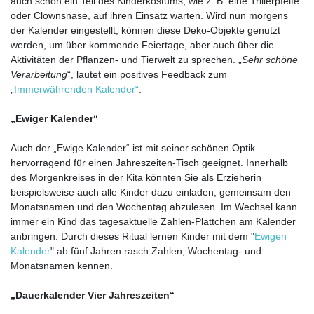
auch schon ein Teil des Kinderkostüms, wie z. B. eine Trillerpfeife
oder Clownsnase, auf ihren Einsatz warten. Wird nun morgens
der Kalender eingestellt, können diese Deko-Objekte genutzt
werden, um über kommende Feiertage, aber auch über die
Aktivitäten der Pflanzen- und Tierwelt zu sprechen. „
Sehr schöne
Verarbeitung
“, lautet ein positives Feedback zum
„
Immerwährenden Kalender“
.
„Ewiger Kalender“
Auch der „Ewige Kalender“ ist mit seiner schönen Optik
hervorragend für einen Jahreszeiten-Tisch geeignet. Innerhalb
des Morgenkreises in der Kita könnten Sie als Erzieherin
beispielsweise auch alle Kinder dazu einladen, gemeinsam den
Monatsnamen und den Wochentag abzulesen. Im Wechsel kann
immer ein Kind das tagesaktuelle Zahlen-Plättchen am Kalender
anbringen. Durch dieses Ritual lernen Kinder mit dem "
Ewigen
Kalender
" ab fünf Jahren rasch Zahlen, Wochentag- und
Monatsnamen kennen.
„Dauerkalender Vier Jahreszeiten“