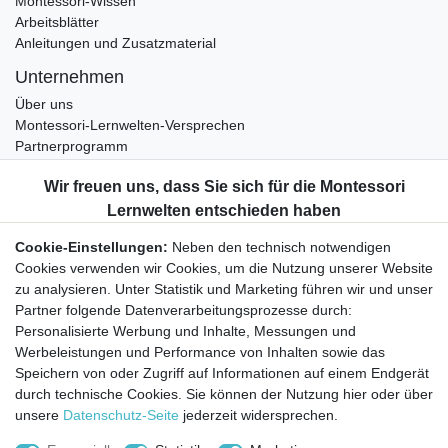
Montessori-Wissen
Arbeitsblätter
Anleitungen und Zusatzmaterial
Unternehmen
Über uns
Montessori-Lernwelten-Versprechen
Partnerprogramm
Widerrufsrecht
Bestellung widerrufen
Datenschutzerklärung
Cookie-Einstellungen:
Neben den technisch notwendigen
AGB
Cookies verwenden wir Cookies, um die Nutzung unserer Website
Impressum
zu analysieren. Unter Statistik und Marketing führen wir und unser
Partner folgende Datenverarbeitungsprozesse durch:
Aktuelles rund um Montessori-Materialien und
Personalisierte Werbung und Inhalte, Messungen und
Montessori-Pädagogik.
Werbeleistungen und Performance von Inhalten sowie das
Kostenfreie wöchentliche Infos
Speichern von oder Zugriff auf Informationen auf einem Endgerät
durch technische Cookies. Sie können der Nutzung hier oder über
unsere
Datenschutz-Seite
jederzeit widersprechen.
Hiermit bestätige ich, dass ich die
Daten­schutz­erklärung
gelesen habe. Sie
können den Newsletter jederzeit kostenlos abbestellen.