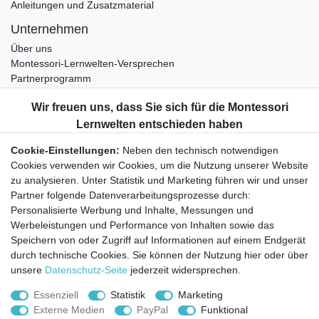
Anleitungen und Zusatzmaterial
Unternehmen
Über uns
Montessori-Lernwelten-Versprechen
Partnerprogramm
Widerrufsrecht
Bestellung widerrufen
Datenschutzerklärung
Cookie-Einstellungen:
Neben den technisch notwendigen
AGB
Cookies verwenden wir Cookies, um die Nutzung unserer Website
Impressum
zu analysieren. Unter Statistik und Marketing führen wir und unser
Partner folgende Datenverarbeitungsprozesse durch:
Aktuelles rund um Montessori-Materialien und
Personalisierte Werbung und Inhalte, Messungen und
Montessori-Pädagogik.
Werbeleistungen und Performance von Inhalten sowie das
Kostenfreie wöchentliche Infos
Speichern von oder Zugriff auf Informationen auf einem Endgerät
durch technische Cookies. Sie können der Nutzung hier oder über
unsere
Datenschutz-Seite
jederzeit widersprechen.
Hiermit bestätige ich, dass ich die
Daten­schutz­erklärung
gelesen habe. Sie
können den Newsletter jederzeit kostenlos abbestellen.
Essenziell
Statistik
Marketing
Externe Medien
PayPal
Funktional
Abonnieren