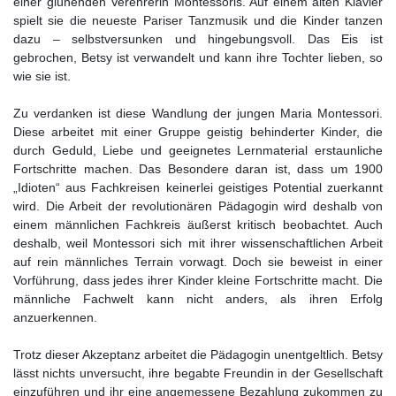
einer glühenden Verehrerin Montessoris. Auf einem alten Klavier
spielt sie die neueste Pariser Tanzmusik und die Kinder tanzen
dazu – selbstversunken und hingebungsvoll. Das Eis ist
gebrochen, Betsy ist verwandelt und kann ihre Tochter lieben, so
wie sie ist.
Zu verdanken ist diese Wandlung der jungen Maria Montessori.
Diese arbeitet mit einer Gruppe geistig behinderter Kinder, die
durch Geduld, Liebe und geeignetes Lernmaterial erstaunliche
Fortschritte machen. Das Besondere daran ist, dass um 1900
„Idioten“ aus Fachkreisen keinerlei geistiges Potential zuerkannt
wird. Die Arbeit der revolutionären Pädagogin wird deshalb von
einem männlichen Fachkreis äußerst kritisch beobachtet. Auch
deshalb, weil Montessori sich mit ihrer wissenschaftlichen Arbeit
auf rein männliches Terrain vorwagt. Doch sie beweist in einer
Vorführung, dass jedes ihrer Kinder kleine Fortschritte macht. Die
männliche Fachwelt kann nicht anders, als ihren Erfolg
anzuerkennen.
Trotz dieser Akzeptanz arbeitet die Pädagogin unentgeltlich. Betsy
lässt nichts unversucht, ihre begabte Freundin in der Gesellschaft
einzuführen und ihr eine angemessene Bezahlung zukommen zu