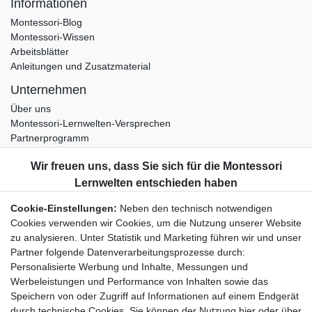
Informationen
Montessori-Blog
Montessori-Wissen
Arbeitsblätter
Anleitungen und Zusatzmaterial
Unternehmen
Über uns
Montessori-Lernwelten-Versprechen
Partnerprogramm
Widerrufsrecht
Bestellung widerrufen
Datenschutzerklärung
Cookie-Einstellungen:
Neben den technisch notwendigen
AGB
Cookies verwenden wir Cookies, um die Nutzung unserer Website
Impressum
zu analysieren. Unter Statistik und Marketing führen wir und unser
Partner folgende Datenverarbeitungsprozesse durch:
Aktuelles rund um Montessori-Materialien und
Personalisierte Werbung und Inhalte, Messungen und
Montessori-Pädagogik.
Werbeleistungen und Performance von Inhalten sowie das
Kostenfreie wöchentliche Infos
Speichern von oder Zugriff auf Informationen auf einem Endgerät
durch technische Cookies. Sie können der Nutzung hier oder über